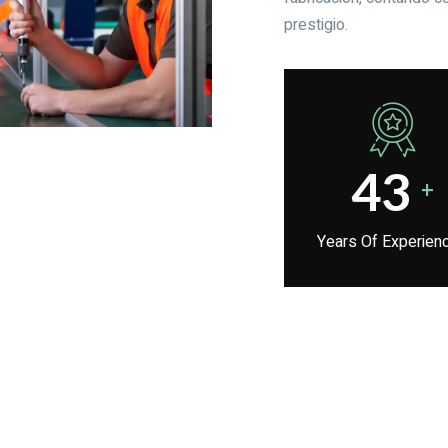
prestigio.
50
+
Years Of Experien