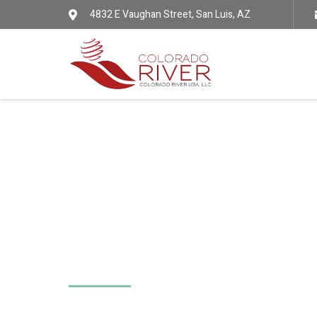
4832 E Vaughan Street, San Luis, AZ
Since 1971
Trabajamos ba