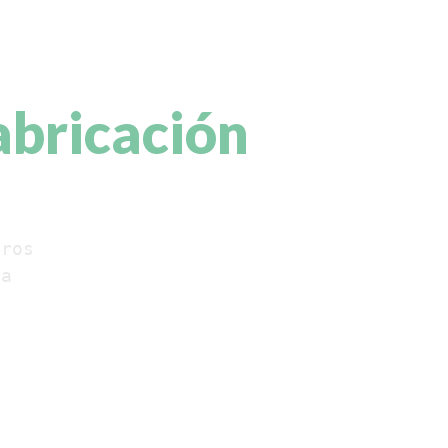
inos en
abricación
tros
ia 